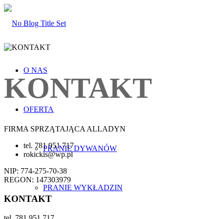
O NAS
KONTAKT
OFERTA
FIRMA SPRZĄTAJĄCA ALLADYN
tel. 781 951 717
PRANIE DYWANÓW
rokickis@wp.pl
NIP: 774-275-70-38
REGON: 147303979
PRANIE WYKŁADZIN
KONTAKT
tel. 781 951 717