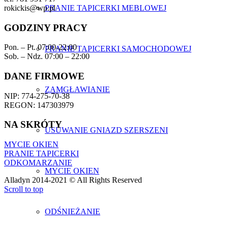
rokickis@wp.pl
PRANIE TAPICERKI MEBLOWEJ
GODZINY PRACY
Pon. – Pt. 07:00-22:00
PRANIE TAPICERKI SAMOCHODOWEJ
Sob. – Ndz. 07:00 – 22:00
DANE FIRMOWE
ZAMGŁAWIANIE
NIP: 774-275-70-38
REGON: 147303979
NA SKRÓTY
USUWANIE GNIAZD SZERSZENI
MYCIE OKIEN
PRANIE TAPICERKI
ODKOMARZANIE
MYCIE OKIEN
Alladyn 2014-2021 © All Rights Reserved
Scroll to top
ODŚNIEŻANIE